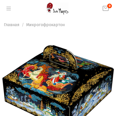
0
Главная
Микрогофрокартон