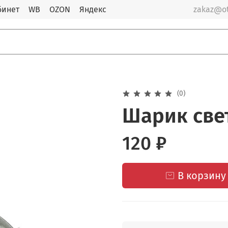
бинет
WB
OZON
Яндекс
zakaz@o
(0)
Шарик све
120 ₽
В корзину