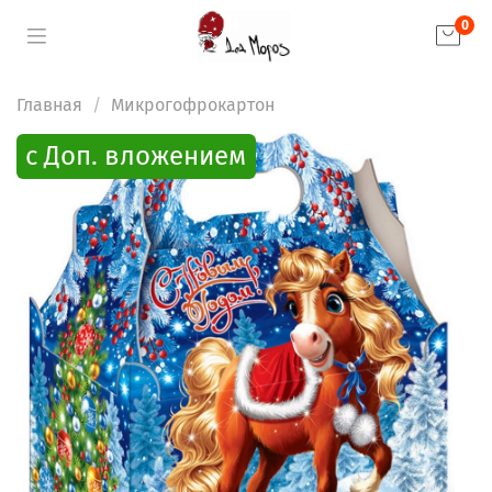
0
Главная
Микрогофрокартон
с Доп. вложением